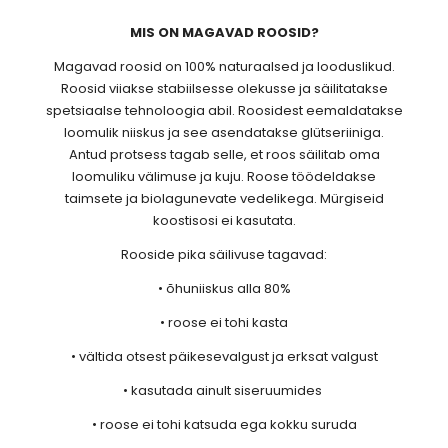
MIS ON MAGAVAD ROOSID?
Magavad roosid on 100% naturaalsed ja looduslikud.
Roosid viiakse stabiilsesse olekusse ja säilitatakse
spetsiaalse tehnoloogia abil. Roosidest eemaldatakse
loomulik niiskus ja see asendatakse glütseriiniga.
Antud protsess tagab selle, et roos säilitab oma
loomuliku välimuse ja kuju. Roose töödeldakse
taimsete ja biolagunevate vedelikega. Mürgiseid
koostisosi ei kasutata.
Rooside pika säilivuse tagavad:
• õhuniiskus alla 80%
• roose ei tohi kasta
• vältida otsest päikesevalgust ja erksat valgust
• kasutada ainult siseruumides
• roose ei tohi katsuda ega kokku suruda