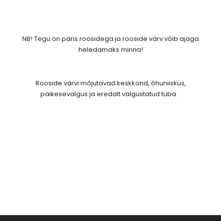
NB!
Tegu on päris roosidega ja rooside värv võib ajaga
heledamaks minna!
Rooside värvi mõjutavad keskkond, õhuniiskus,
päikesevalgus ja eredalt valgustatud tuba.