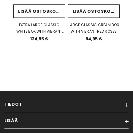
LISÄÄ OSTOSKORIIN
LISÄÄ OSTOSKORIIN
EXTRA LARGE CLASSIC
LARGE CLASSIC CREAM BOX
WHITE BOX WITH VIBRANT
WITH VIBRANT RED ROSES
RED ROSES
134,95 €
94,95 €
TIEDOT
LISÄÄ
TOIMITUSEHDOT & MAKSUSTAVAT
MYYNTIEHDOT