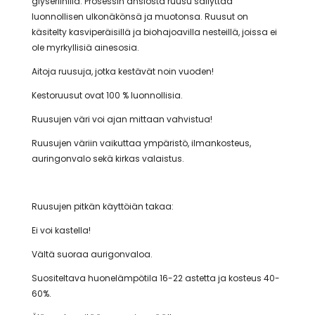
glyseriinillä. Prosessin ansiosta ruusu säilyttää
luonnollisen ulkonäkönsä ja muotonsa. Ruusut on
käsitelty kasviperäisillä ja biohajoavilla nesteillä, joissa ei
ole myrkyllisiä ainesosia.
Aitoja ruusuja, jotka kestävät noin vuoden!
Kestoruusut ovat 100 % luonnollisia.
Ruusujen väri voi ajan mittaan vahvistua!
Ruusujen väriin vaikuttaa ympäristö, ilmankosteus,
auringonvalo sekä kirkas valaistus.
Ruusujen pitkän käyttöiän takaa:
Ei voi kastella!
Vältä suoraa aurigonvaloa.
Suositeltava huonelämpötila 16-22 astetta ja kosteus 40-
60%.