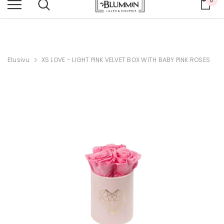
Osto
KOKO VERKKOKAUPPA -20 %
Etusivu
XS LOVE - LIGHT PINK VELVET BOX WITH BABY PINK ROSES