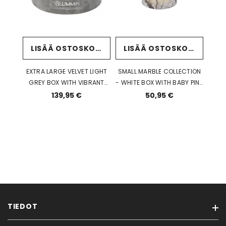
LISÄÄ OSTOSKORIIN
LISÄÄ OSTOSKORIIN
EXTRA LARGE VELVET LIGHT
SMALL MARBLE COLLECTION
GREY BOX WITH VIBRANT
- WHITE BOX WITH BABY PINK
RED ROSES
ROSES
139,95 €
50,95 €
TIEDOT