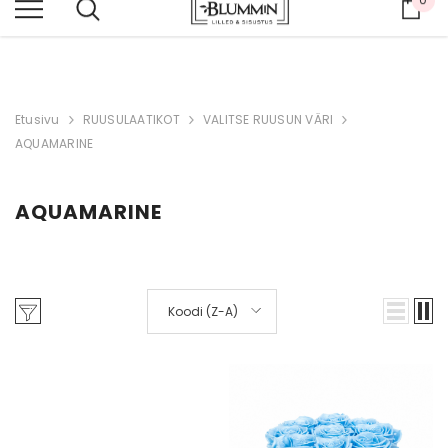
Osto
KOKO VERKKOKAUPPA -20 %
Etusivu
RUUSULAATIKOT
VALITSE RUUSUN VÄRI
AQUAMARINE
AQUAMARINE
Koodi (Z-A)