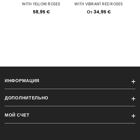
WITH YELLOW ROSES
WITH VIBRANT RED ROSES
58,95 €
От 34,95 €
ИНФОРМАЦИЯ
ДОПОЛНИТЕЛЬНО
Время доставки Транспорт
Варианты оплаты
МОЙ СЧЕТ
Кампания
Условия заказа
Новые продукты
Что такое спящие розы?
Профиль
Карта сайта
Рассрочка