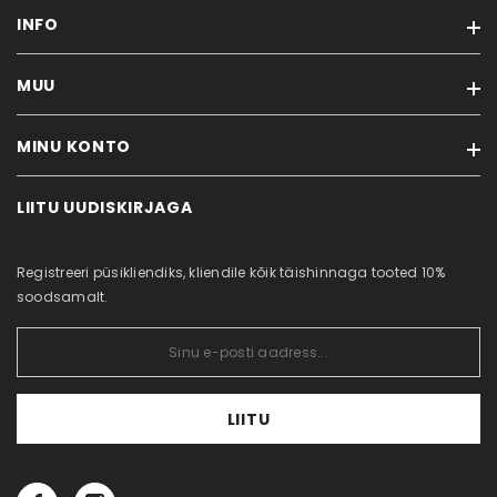
INFO
MUU
Tarneaeg ja transport
Maksevõimalused
MINU KONTO
Soodustooted
Tellimistingimused
Uued tooted
Mis on kauasäilivad roosid?
LIITU UUDISKIRJAGA
Minu konto
Sisukaart
Kontakt
Tellimuste ajalugu
Järelmaks
Registreeri püsikliendiks, kliendile kõik täishinnaga tooted 10%
Tellitud tooted
Püsiklient
soodsamalt.
Soovikorv
Äriklient
Privaatsuspoliitika
Küpsisepoliitika
LIITU