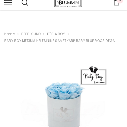
Ost
KUNI -70% SUVEALE
home
BEEBI SÜND
IT`S A BOY
BABY BOY MEDIUM HELESININE SAMETKARP BABY BLUE ROOSIDEGA