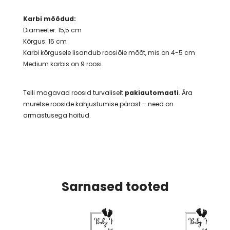
Karbi mõõdud:
Diameeter: 15,5 cm
Kõrgus: 15 cm
Karbi kõrgusele lisandub roosiõie mõõt, mis on 4-5 cm
Medium karbis on 9 roosi.
Telli magavad roosid turvaliselt
pakiautomaati
. Ära
muretse rooside kahjustumise pärast – need on
armastusega hoitud.
Sarnased tooted