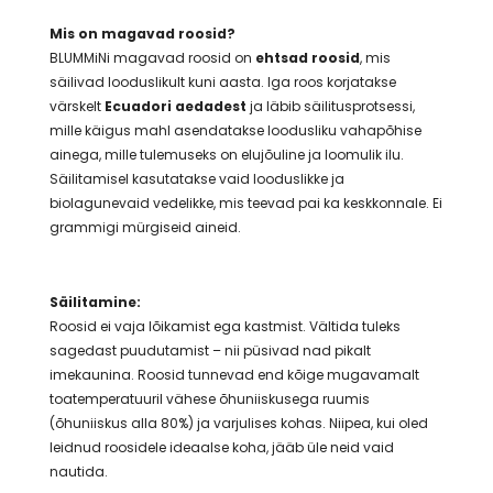
Mis on magavad roosid?
BLUMMiNi magavad roosid on
ehtsad roosid
, mis
säilivad looduslikult kuni aasta. Iga roos korjatakse
värskelt
Ecuadori aedadest
ja läbib säilitusprotsessi,
mille käigus mahl asendatakse loodusliku vahapõhise
ainega, mille tulemuseks on elujõuline ja loomulik ilu.
Säilitamisel kasutatakse vaid looduslikke ja
biolagunevaid vedelikke, mis teevad pai ka keskkonnale. Ei
grammigi mürgiseid aineid.
Säilitamine:
Roosid ei vaja lõikamist ega kastmist. Vältida tuleks
sagedast puudutamist – nii püsivad nad pikalt
imekaunina. Roosid tunnevad end kõige mugavamalt
toatemperatuuril vähese õhuniiskusega ruumis
(õhuniiskus alla 80%) ja varjulises kohas. Niipea, kui oled
leidnud roosidele ideaalse koha, jääb üle neid vaid
nautida.