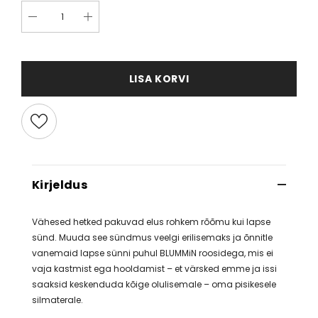
LISA KORVI
Kirjeldus
Vähesed hetked pakuvad elus rohkem rõõmu kui lapse
sünd. Muuda see sündmus veelgi erilisemaks ja õnnitle
vanemaid lapse sünni puhul BLUMMiN roosidega, mis ei
vaja kastmist ega hooldamist – et värsked emme ja issi
saaksid keskenduda kõige olulisemale – oma pisikesele
silmaterale.