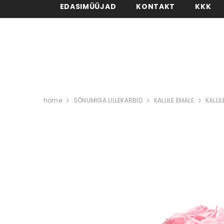
EDASIMÜÜJAD
KONTAKT
KKK
home
SÕNUMIGA LILLEKARBID
KALLILE EMALE
KALLI