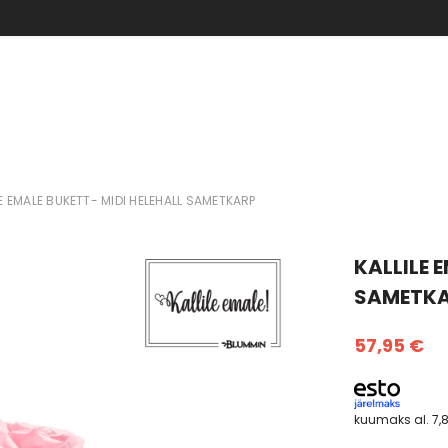
KUNI -70% SUVEALE
LE EMALE BUKETT- MIDI HELEHALL SAMETKARP
KALLILE 
SAMETK
57,95 €
kuumaks al.
7,