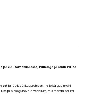
e pakiautomaatidesse, kulleriga ja saab ka ise
adest
ja läbib säilitusprotsessi, mille käigus mahl
likke ja biolagunevaid vedelikke, mis teevad pai ka