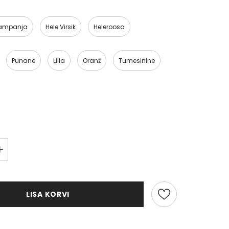
ampanja
Hele Virsik
Heleroosa
Punane
Lilla
Oranž
Tumesinine
LISA KORVI