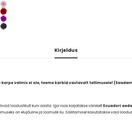
Kirjeldus
karpe valmis ei ole, teeme karbid vastavalt tellimusele! (Saadam
ilivad looduslikult kuni aasta. Iga roos korjatakse värskelt
Ecuadori aed
useks on elujõuline ja loomulik ilu. Säilitamisel kasutatakse vaid loodus