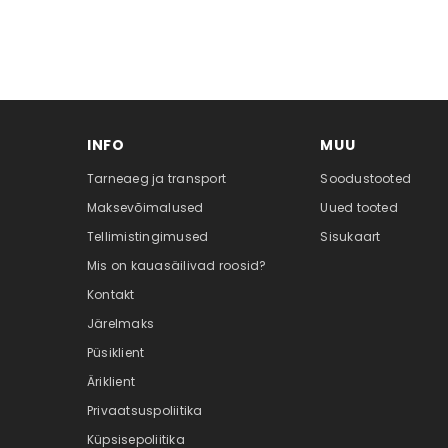
INFO
MUU
Tarneaeg ja transport
Soodustooted
Maksevõimalused
Uued tooted
Tellimistingimused
Sisukaart
Mis on kauasäilivad roosid?
Kontakt
Järelmaks
Püsiklient
Äriklient
Privaatsuspoliitika
Küpsisepoliitika