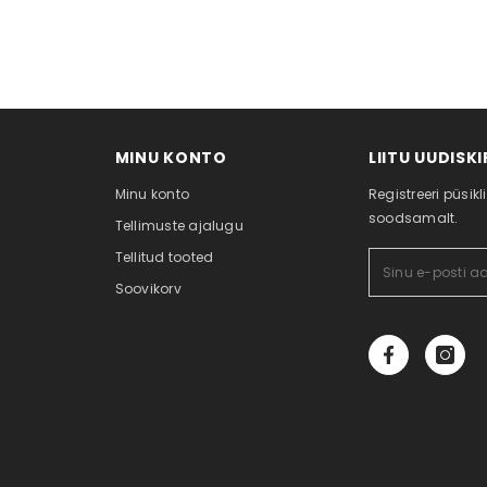
MINU KONTO
LIITU UUDISK
Minu konto
Registreeri püsikl
soodsamalt.
Tellimuste ajalugu
Tellitud tooted
Soovikorv