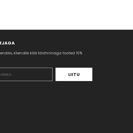
IRJAGA
iendiks, kliendile kõik täishinnaga tooted 10%
LIITU