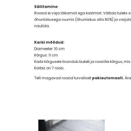
Säilitamine:
Roosid ei vaja lõikamist ega kastmist. Vältida tule
õhuniiskusega ruumis (õhuniiskus alla 80%) ja varjuli
nautida.
Karbi mõõdud:
Diameeter: 10 cm
Kõrgus: 11 cm
Karbi kõrgusele lisandub buketi ja roosiõie kõrgus, mi
Karbis on 7 roosi.
Telli magavad roosid turvaliselt
pakiautomaati
.
Ära