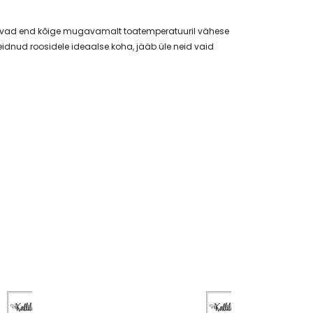
nnevad end kõige mugavamalt toatemperatuuril vähese
eidnud roosidele ideaalse koha, jääb üle neid vaid