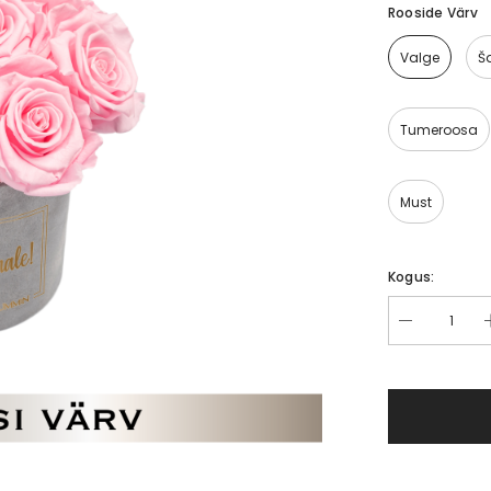
Rooside Värv
Valge
Š
Tumeroosa
Must
Kogus: