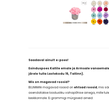
Saadaval ainult e-poes!
Esinduspoes Kallile emale ja Armsale vanaemale 
järele tulla Lastekodu 15, Tallinn).
Mis on magavad roosid?
BLUMMiNi magavad roosid on
ehtsad roosid
, mis sä
asendatakse loodusliku vahapõhise ainega, mille tulem
keskkonnale. Ei grammigi mürgiseid aineid.