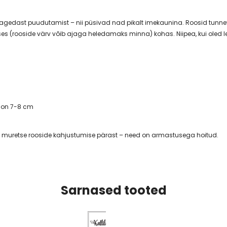
ks sagedast puudutamist – nii püsivad nad pikalt imekaunina. Roosid tu
ses (rooside värv võib ajaga heledamaks minna) kohas. Niipea, kui oled l
s on 7-8 cm
 muretse rooside kahjustumise pärast – need on armastusega hoitud.
Sarnased tooted