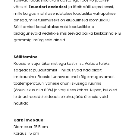
säilivad looduslikult kuni aasta. Iga roos korjatakse
värskelt
Ecuadori aedadest
ja läbib säilitusprotsessi,
mille käigus mahl asendatakse loodusliku vahapõhise
ainega, mille tulemuseks on elujõuline ja loomulik ilu.
Säilitamisel kasutatakse vaid looduslikke ja
biolagunevaid vedelikke, mis teevad pai ka keskkonnale. Ei
grammigi mürgiseid aineid.
Säilitamine:
Roosid ei vaja lõikamist ega kastmist. Vältida tuleks
sagedast puudutamist – nii püsivad nad pikalt
imekaunina. Roosid tunnevad end kõige mugavamalt
toatemperatuuril vähese õhuniiskusega ruumis
(õhuniiskus alla 80%) ja varjulises kohas. Niipea, kui oled
leidnud roosidele ideaalse koha, jääb üle neid vaid
nautida.
Karbi mõõdud:
Diameeter: 15,5 cm
Kõrgus: 15 cm