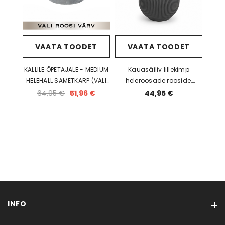
VAATA TOODET
VAATA TOODET
KALLILE ÕPETAJALE - MEDIUM
Kauasäiliv lillekimp
HELEHALL SAMETKARP (VALI
heleroosade rooside,
ROOSI VÄRV)
stabiliseeritud eukalüpti ja
64,95 €
51,96 €
44,95 €
kuivlilledega (Bridal Pink)
INFO