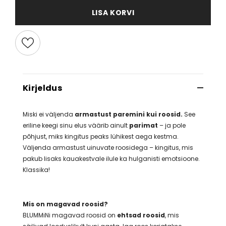
LISA KORVI
Kirjeldus
Miski ei väljenda
armastust paremini kui roosid.
See
eriline keegi sinu elus väärib ainult
parimat
– ja pole
põhjust, miks kingitus peaks lühikest aega kestma.
Väljenda armastust uinuvate roosidega – kingitus, mis
pakub lisaks kauakestvale ilule ka hulganisti emotsioone.
Klassika!
Mis on magavad roosid?
BLUMMiNi magavad roosid on
ehtsad roosid
, mis