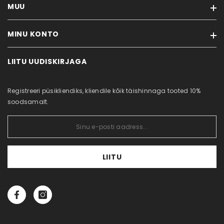
MUU
Tarneaeg ja transport
Maksevõimalused
MINU KONTO
Soodustooted
Tellimistingimused
Uued tooted
Mis on kauasäilivad roosid?
LIITU UUDISKIRJAGA
Minu konto
Sisukaart
Kontakt
Tellimuste ajalugu
Järelmaks
Registreeri püsikliendiks, kliendile kõik täishinnaga tooted 10%
Tellitud tooted
Püsiklient
soodsamalt.
Soovikorv
Äriklient
Privaatsuspoliitika
Küpsisepoliitika
LIITU