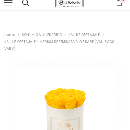
Ost
KUNI -70% SUVEALE
home
SÕNUMIGA LILLEKARBID
KALLILE ÕPETAJALE
KALLILE ÕPETAJALE - MEDIUM KREEMIKASVALGE KARP (VALI ROOSI
VÄRV)