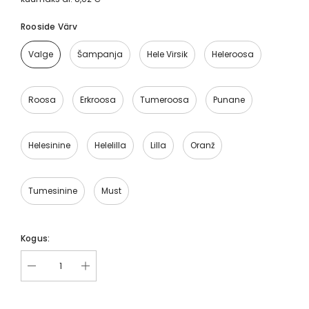
Rooside Värv
Valge
Šampanja
Hele Virsik
Heleroosa
Roosa
Erkroosa
Tumeroosa
Punane
Helesinine
Helelilla
Lilla
Oranž
Tumesinine
Must
Kogus: