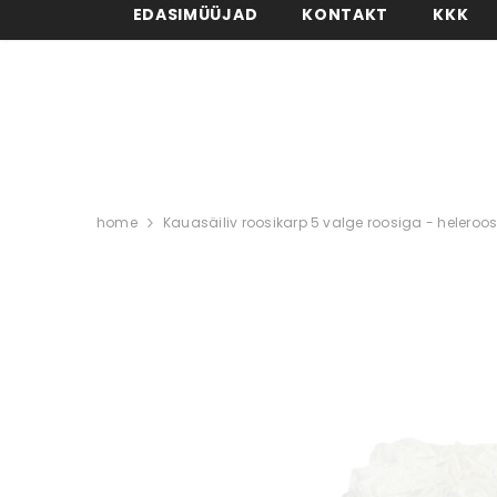
EDASIMÜÜJAD
KONTAKT
KKK
home
Kauasäiliv roosikarp 5 valge roosiga - helero