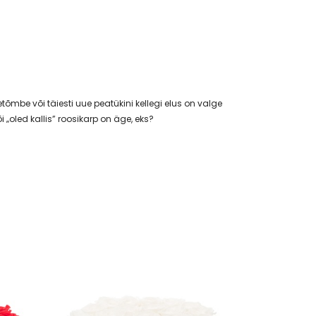
tõmbe või täiesti uue peatükini kellegi elus on valge
 „oled kallis” roosikarp on äge, eks?