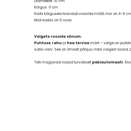
Diameeter: 10 cm
Kõrgus: 11 cm
Karbi kõrgusele lisandub roosiõie mõõt, mis on 4-5 c
Midi karbis on 5 roosi.
Valgete rooside sõnum:
Puhtuse
,
rahu
ja
hea tervise
märk – valge on pulbits
sobiv värv. See on ilmselt põhjus, miks valged roosid o
Telli magavad roosid turvaliselt
pakiautomaati
. Är