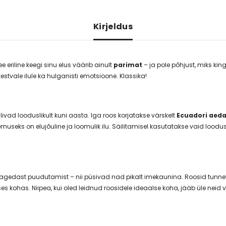
Kirjeldus
ee eriline keegi sinu elus väärib ainult
parimat
– ja pole põhjust, miks ki
stvale ilule ka hulganisti emotsioone. Klassika!
ilivad looduslikult kuni aasta. Iga roos korjatakse värskelt
Ecuadori aed
useks on elujõuline ja loomulik ilu. Säilitamisel kasutatakse vaid loodus
ks sagedast puudutamist – nii püsivad nad pikalt imekaunina. Roosid tu
es kohas. Niipea, kui oled leidnud roosidele ideaalse koha, jääb üle neid