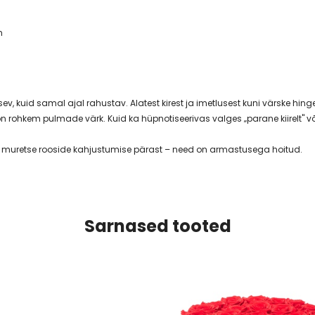
m
ev, kuid samal ajal rahustav. Alatest kirest ja imetlusest kuni värske hinge
n rohkem pulmade värk. Kuid ka hüpnotiseerivas valges „parane kiirelt" või
a muretse rooside kahjustumise pärast – need on armastusega hoitud.
Sarnased tooted