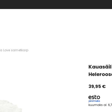
KUNI -70% SUVEALE
osa Love sametkarp
Kauasäil
Heleroos
39,95 €
kuumaks al.
6,