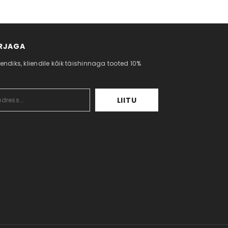
IRJAGA
iendiks, kliendile kõik täishinnaga tooted 10%
LIITU