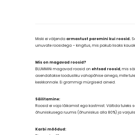
Miski ei väljenda
armastust paremini kui roosid.
S
uinuvate roosidega – kingitus, mis pakub lisaks kauake
Mis on magavad roosid?
BLUMMiNi magavad roosid on
ehtsad roosid
, mis sä
asendatakse loodusliku vahapõhise ainega, mille tulem
keskkonnale. Ei grammigi mürgiseid aineid.
Säilitamine:
Roosid ei vaja lõikamist ega kastmist. Vältida tule
õhuniiskusega ruumis (õhuniiskus alla 80%) ja varjulis
Karbi mõõdud: