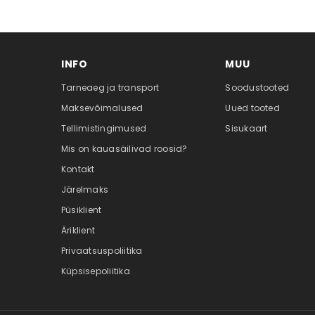
INFO
MUU
Tarneaeg ja transport
Soodustooted
Maksevõimalused
Uued tooted
Tellimistingimused
Sisukaart
Mis on kauasäilivad roosid?
Kontakt
Järelmaks
Püsiklient
Äriklient
Privaatsuspoliitika
Küpsisepoliitika