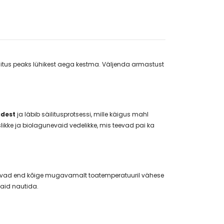
ngitus peaks lühikest aega kestma. Väljenda armastust
adest
ja läbib säilitusprotsessi, mille käigus mahl
likke ja biolagunevaid vedelikke, mis teevad pai ka
nnevad end kõige mugavamalt toatemperatuuril vähese
 vaid nautida.